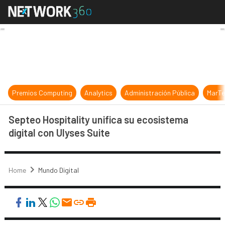
Septeo Hospitality unifica su ecosi
Premios Computing
Analytics
Administración Pública
MarTe
Septeo Hospitality unifica su ecosistema
digital con Ulyses Suite
Home
Mundo Digital