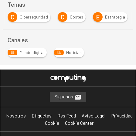
Temas
C
E
Ciberseguridad
Costes
Estrategia
In
Canales
Mundo digital
Noticias
Síguenos
Nosotros
Etiquetas
Rss Feed
Aviso Legal
Privacidad
Cookie
Cookie Center