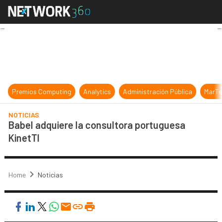
Babel adquiere la consultora port
Premios Computing
Analytics
Administración Pública
MarTe
NOTICIAS
Babel adquiere la consultora portuguesa
KinetTI
Home
Noticias