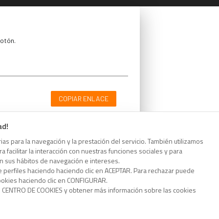
botón.
COPIAR ENLACE
ad!
as para la navegación y la prestación del servicio. También utilizamos
 facilitar la interacción con nuestras funciones sociales y para
botón.
on sus hábitos de navegación e intereses.
e perfiles haciendo haciendo clic en ACEPTAR. Para rechazar puede
cookies haciendo clic en CONFIGURAR.
o CENTRO DE COOKIES y obtener más información sobre las cookies
COPIAR ENLACE