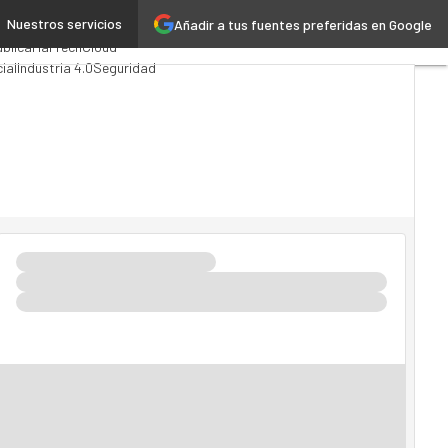
Nuestros servicios
Añadir a tus fuentes preferidas en Google
ng
Analytics
ública
MarTech
Cloud
cial
Industria 4.0
Seguridad
 TI