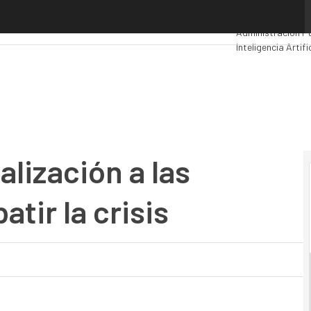
lización a las empresas para combatir la crisis
Premios Computi
Administración P
Inteligencia Artifi
Movilidad
Mercado
ualización a las
tir la crisis