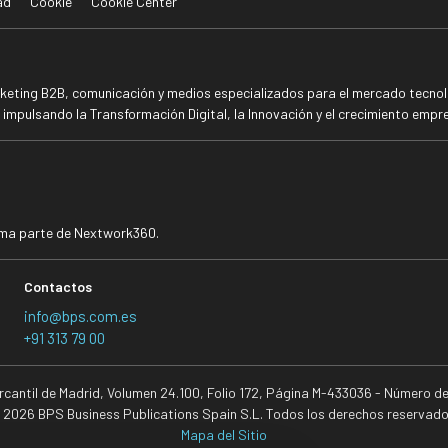
ad
Cookie
Cookie Center
rketing B2B, comunicación y medios especializados para el mercado tecnoló
mpulsando la Transformación Digital, la Innovación y el crecimiento empre
rma parte de Nextwork360.
Contactos
info@bps.com.es
+91 313 79 00
ercantil de Madrid, Volumen 24.100, Folio 172, Página M-433036 - Número d
 2026 BPS Business Publications Spain S.L. Todos los derechos reservado
Mapa del Sitio