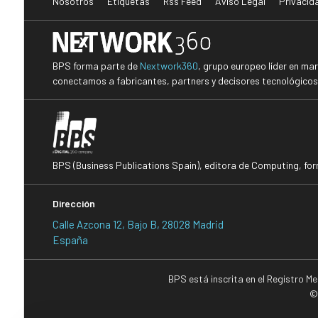
Nosotros
Etiquetas
Rss Feed
Aviso Legal
Privacid
BPS forma parte de
Nextwork360
, grupo europeo líder en ma
conectamos a fabricantes, partners y decisores tecnológicos i
BPS (Business Publications Spain), editora de Computing, fo
Dirección
Calle Azcona 12, Bajo B, 28028 Madrid
España
BPS está inscrita en el Registro M
©