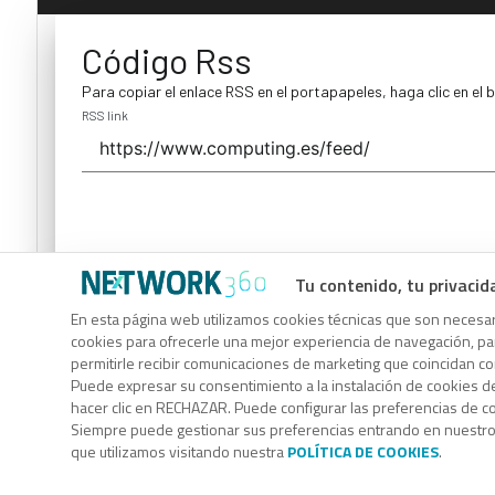
Código Rss
Para copiar el enlace RSS en el portapapeles, haga clic en el 
RSS link
Tu contenido, tu privacid
Código Rss
En esta página web utilizamos cookies técnicas que son necesari
cookies para ofrecerle una mejor experiencia de navegación, para
Para copiar el enlace RSS en el portapapeles, haga clic en el 
permitirle recibir comunicaciones de marketing que coincidan c
RSS link
Puede expresar su consentimiento a la instalación de cookies d
hacer clic en RECHAZAR. Puede configurar las preferencias de 
Siempre puede gestionar sus preferencias entrando en nuestr
que utilizamos visitando nuestra
POLÍTICA DE COOKIES
.