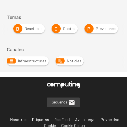
Temas
B
C
P
tas
Beneficios
Costes
Previsiones
Canales
Infraestructuras
Noticias
Síguenos
Nosotros
Etiquetas
Rss Feed
Aviso Legal
Privacidad
Cookie
Cookie Center