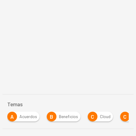
Temas
A
B
C
C
Acuerdos
Beneficios
Cloud
C