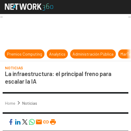
La infraestructura: el principal fre
Premios Computing
Analytics
Administración Pública
MarTe
NOTICIAS
La infraestructura: el principal freno para
escalar la IA
Home
Noticias