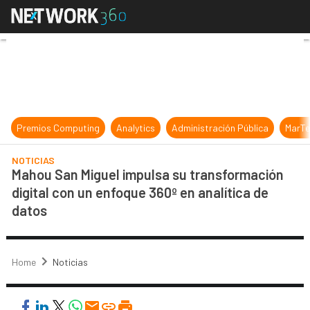
Mahou San Miguel impulsa su transf
Premios Computing
Analytics
Administración Pública
MarTe
NOTICIAS
Mahou San Miguel impulsa su transformación
digital con un enfoque 360º en analítica de
datos
Home
Noticias