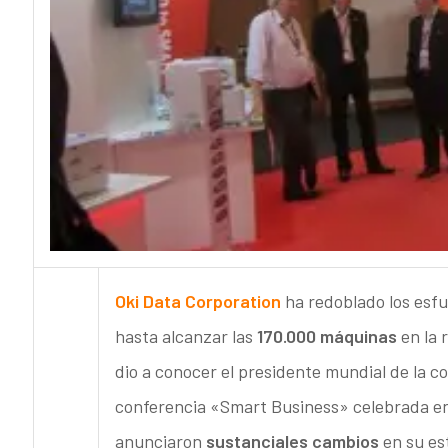
Oki Data Corporation
ha redoblado los esfu
hasta alcanzar las
170.000 máquinas
en la 
dio a conocer el presidente mundial de la c
conferencia «Smart Business» celebrada en
anunciaron
sustanciales cambios
en su est