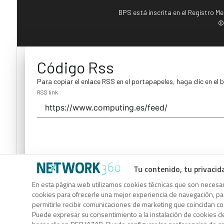
BPS está inscrita en el Registro M
©
Código Rss
Para copiar el enlace RSS en el portapapeles, haga clic en el 
RSS link
Tu contenido, tu privacid
Código Rss
En esta página web utilizamos cookies técnicas que son necesari
cookies para ofrecerle una mejor experiencia de navegación, para
Para copiar el enlace RSS en el portapapeles, haga clic en el 
permitirle recibir comunicaciones de marketing que coincidan c
RSS link
Puede expresar su consentimiento a la instalación de cookies d