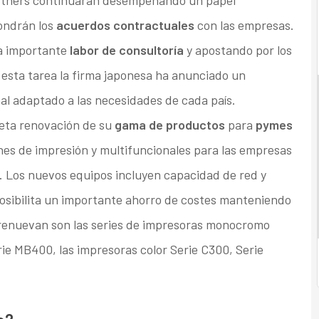
partners continuarán desempeñando un papel
ondrán los
acuerdos contractuales
con las empresas.
na importante
labor de consultoría
y apostando por los
 esta tarea la firma japonesa ha anunciado un
l adaptado a las necesidades de cada país.
eta renovación de su
gama de productos
para
pymes
nes de impresión y multifuncionales para las empresas
Los nuevos equipos incluyen capacidad de red y
posibilita un importante ahorro de costes manteniendo
se renuevan son las series de impresoras monocromo
e MB400, las impresoras color Serie C300, Serie