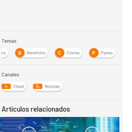
Temas
B
C
P
dos
Beneficios
Costes
Pymes
Canales
Cloud
Noticias
Artículos relacionados