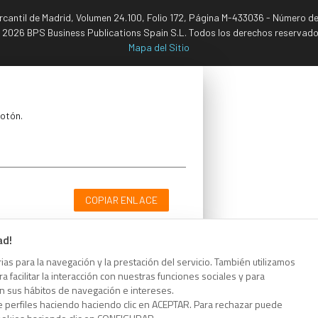
ercantil de Madrid, Volumen 24.100, Folio 172, Página M-433036 - Número d
 2026 BPS Business Publications Spain S.L. Todos los derechos reservado
Mapa del Sitio
botón.
COPIAR ENLACE
ad!
as para la navegación y la prestación del servicio. También utilizamos
 facilitar la interacción con nuestras funciones sociales y para
botón.
on sus hábitos de navegación e intereses.
e perfiles haciendo haciendo clic en ACEPTAR. Para rechazar puede