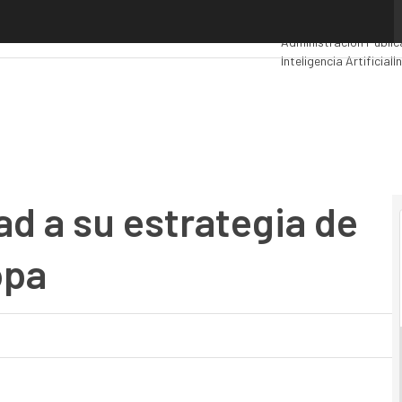
 a su estrategia de crecimiento en Europa
Premios Computing
An
Administración Públic
Inteligencia Artificial
I
Movilidad
Mercado TI
ad a su estrategia de
opa