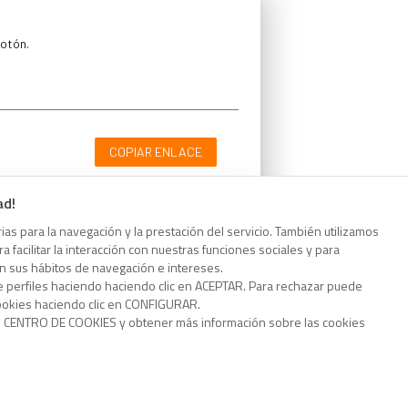
botón.
COPIAR ENLACE
ad!
as para la navegación y la prestación del servicio. También utilizamos
 facilitar la interacción con nuestras funciones sociales y para
botón.
on sus hábitos de navegación e intereses.
e perfiles haciendo haciendo clic en ACEPTAR. Para rechazar puede
cookies haciendo clic en CONFIGURAR.
o CENTRO DE COOKIES y obtener más información sobre las cookies
COPIAR ENLACE