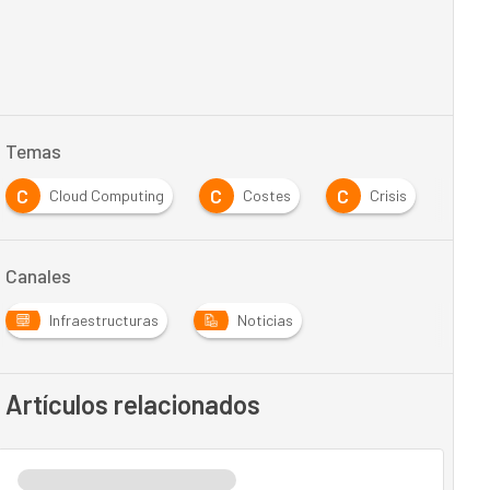
Temas
C
C
C
I
Cloud Computing
Costes
Crisis
Canales
Infraestructuras
Noticias
Artículos relacionados