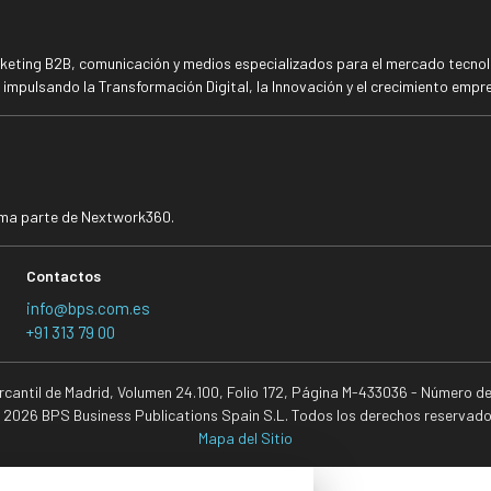
rketing B2B, comunicación y medios especializados para el mercado tecnoló
mpulsando la Transformación Digital, la Innovación y el crecimiento empre
rma parte de Nextwork360.
Contactos
info@bps.com.es
+91 313 79 00
ercantil de Madrid, Volumen 24.100, Folio 172, Página M-433036 - Número d
 2026 BPS Business Publications Spain S.L. Todos los derechos reservado
Mapa del Sitio