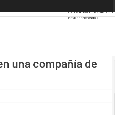
n una compañía de cloud Computing
Premios Computing
Analytics
A
MarTech
Cloud
Inteligencia Artif
Movilidad
Mercado TI
 en una compañía de