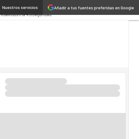
Nuestros servicios
Añadir a tus fuentes preferidas en Google
dministración Pública
icial
Industria 4.0
Seguridad