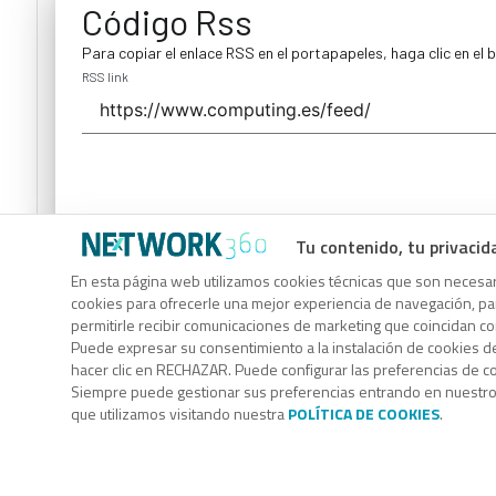
Código Rss
Para copiar el enlace RSS en el portapapeles, haga clic en el 
RSS link
Tu contenido, tu privacid
Código Rss
En esta página web utilizamos cookies técnicas que son necesari
cookies para ofrecerle una mejor experiencia de navegación, para
Para copiar el enlace RSS en el portapapeles, haga clic en el 
permitirle recibir comunicaciones de marketing que coincidan c
RSS link
Puede expresar su consentimiento a la instalación de cookies d
hacer clic en RECHAZAR. Puede configurar las preferencias de 
Siempre puede gestionar sus preferencias entrando en nuestr
que utilizamos visitando nuestra
POLÍTICA DE COOKIES
.