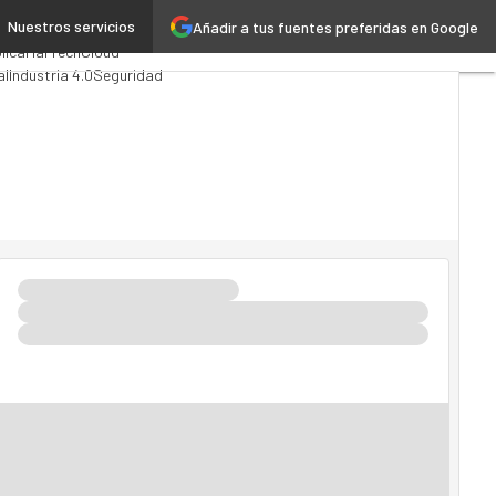
Nuestros servicios
Añadir a tus fuentes preferidas en Google
g
Analytics
lica
MarTech
Cloud
al
Industria 4.0
Seguridad
I