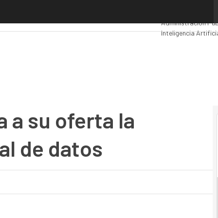
su oferta la gestión transaccional de datos
Premios Computin
Administración Púb
Inteligencia Artifici
Movilidad
Mercado T
a su oferta la
al de datos