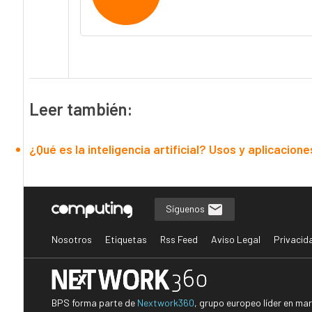
Leer también:
¿Qué es la inteligencia artificial? Usos y aplicacione
Síguenos
Nosotros
Etiquetas
Rss Feed
Aviso Legal
Privacid
BPS forma parte de
Nextwork360
, grupo europeo líder en ma