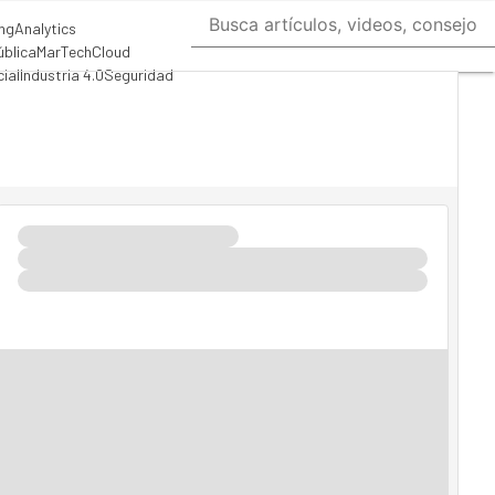
ng
Analytics
ública
MarTech
Cloud
cial
Industria 4.0
Seguridad
 TI