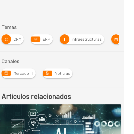
Temas
C
I
M
CRM
ERP
infraestructuras
Movil
Canales
Mercado TI
Noticias
Artículos relacionados