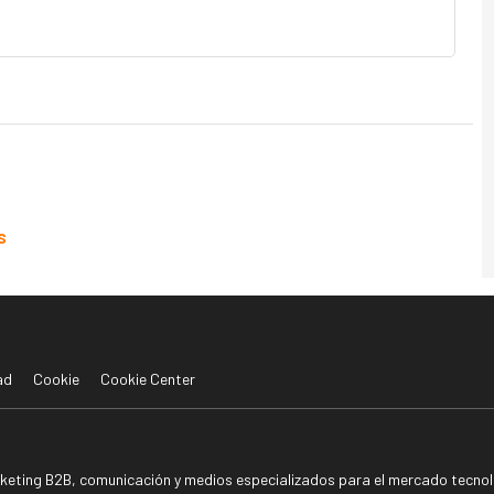
s
ad
Cookie
Cookie Center
rketing B2B, comunicación y medios especializados para el mercado tecnoló