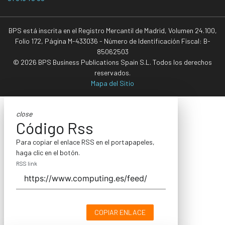
BPS está inscrita en el Registro Mercantil de Madrid, Volumen 24.100,
Folio 172, Página M-433036 - Número de Identificación Fiscal: B-
85062503
© 2026 BPS Business Publications Spain S.L. Todos los derechos
reservados.
Mapa del Sitio
close
Código Rss
Para copiar el enlace RSS en el portapapeles,
haga clic en el botón.
RSS link
COPIAR ENLACE