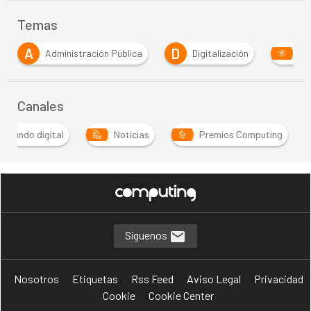
Temas
A
D
Administración Pública
Digitalización
Int
Canales
Mundo digital
Noticias
Premios Computing
Síguenos
Nosotros
Etiquetas
Rss Feed
Aviso Legal
Privacidad
Cookie
Cookie Center