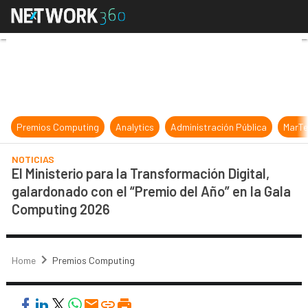
El Ministerio para la Transformació
Premios Computing
Analytics
Administración Pública
MarTe
NOTICIAS
El Ministerio para la Transformación Digital,
galardonado con el “Premio del Año” en la Gala
Computing 2026
Home
Premios Computing