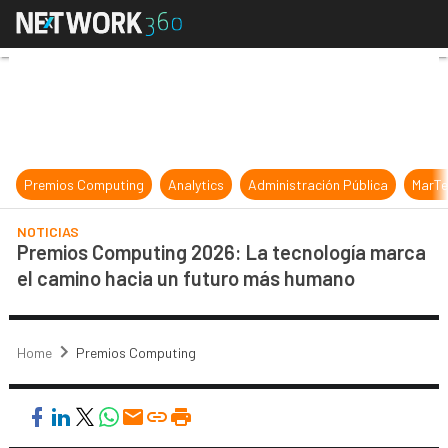
Premios Computing 2026: La tecno
Premios Computing
Analytics
Administración Pública
MarTe
NOTICIAS
Premios Computing 2026: La tecnología marca
el camino hacia un futuro más humano
Home
Premios Computing