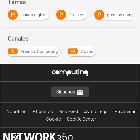
Temas
M
P
P
mundo digital
Premios
premios computi
Canales
Premios Computing
Vídeos
Síguenos
Nosotros
Etiquetas
Rss Feed
Aviso Legal
Privacidad
Cookie
Cookie Center