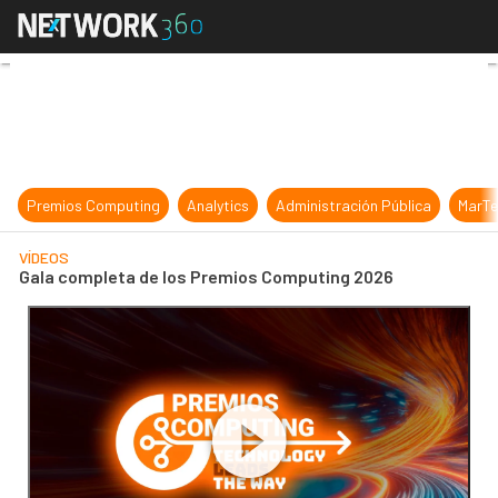
Gala completa de los Premios Com
Premios Computing
Analytics
Administración Pública
MarTe
VÍDEOS
Gala completa de los Premios Computing 2026