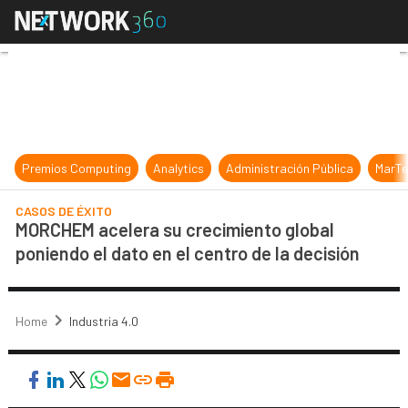
MORCHEM acelera su crecimiento glo
Premios Computing
Analytics
Administración Pública
MarTe
CASOS DE ÉXITO
MORCHEM acelera su crecimiento global
poniendo el dato en el centro de la decisión
Home
Industria 4.0