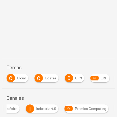
Temas
C
C
G
Costes
CRM
ERP
Gobierno
Canales
I
os de éxito
Industria 4.0
Premios Computing