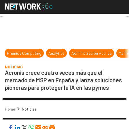
Acronis crece cuatro veces más que
Premios Computing
Analytics
Administración Pública
MarTe
NOTICIAS
Acronis crece cuatro veces más que el
mercado de MSP en España y lanza soluciones
pioneras para proteger la IA en las pymes
Home
Noticias