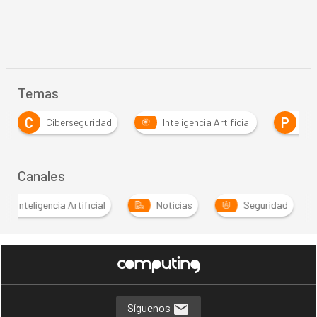
Temas
P
R
uridad
Inteligencia Artificial
Pymes
Resu
Canales
Inteligencia Artificial
Noticias
Seguridad
Síguenos