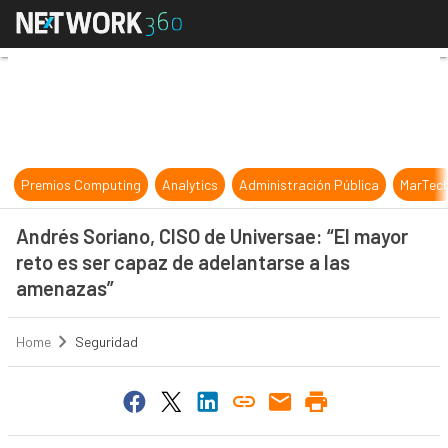
Andrés Soriano, CISO de Universae:
Premios Computing
Analytics
Administración Pública
MarTec
Andrés Soriano, CISO de Universae: “El mayor
reto es ser capaz de adelantarse a las
amenazas”
Home
Seguridad