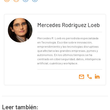
Mercedes Rodríguez Loeb
Mercedes R. Loeb es periodista especializada
en Tecnología. Escribe sobre innovación,
emprendimiento y las tecnologías disruptivas
que afectan a las grandes empresas, pymes y
autónomos. En los últimos tiempos se ha
centrado en ciberseguridad, datos, inteligencia
artificial, cuántica y workplace.
email
call
Leer también: