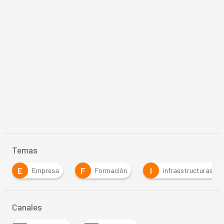
Temas
F
I
I
Formación
infraestructuras
internet
Canales