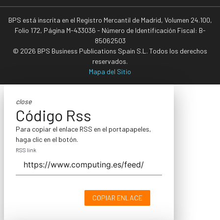
BPS está inscrita en el Registro Mercantil de Madrid, Volumen 24.100,
Folio 172, Página M-433036 - Número de Identificación Fiscal: B-
85062503
© 2026 BPS Business Publications Spain S.L. Todos los derechos
reservados.
Mapa del Sitio
close
Código Rss
Para copiar el enlace RSS en el portapapeles,
haga clic en el botón.
RSS link
COPIAR ENLACE