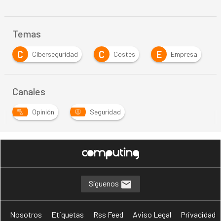
Temas
C
E
I
iberseguridad
Costes
Empresa
infraest
Canales
Opinión
Seguridad
Síguenos
Nosotros
Etiquetas
Rss Feed
Aviso Legal
Privacidad