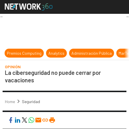
La ciberseguridad no puede cerrar
Premios Computing
Analytics
Administración Pública
MarTe
OPINIÓN
La ciberseguridad no puede cerrar por
vacaciones
Home
Seguridad