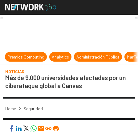
Más de 9.000 universidades afecta
Premios Computing
Analytics
Administración Pública
MarTe
NOTICIAS
Más de 9.000 universidades afectadas por un
ciberataque global a Canvas
Home
Seguridad