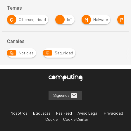
Temas
C
I
M
P
Ciberseguridad
IoT
Malware
P
Canales
Noticias
Seguridad
Síguenos
Nosotros
Etiquetas
Rss Feed
Aviso Legal
Privacidad
Cookie
Cookie Center