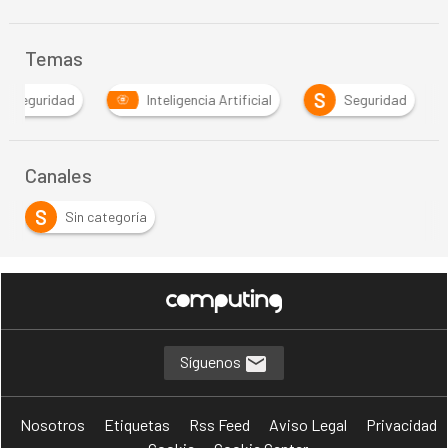
Temas
S
berseguridad
Inteligencia Artificial
Seguridad
Canales
S
Sin categoría
Síguenos
Nosotros
Etiquetas
Rss Feed
Aviso Legal
Privacidad