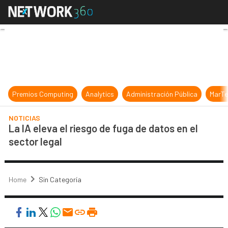
La IA eleva el riesgo de fuga de dat
Premios Computing
Analytics
Administración Pública
MarTe
NOTICIAS
La IA eleva el riesgo de fuga de datos en el
sector legal
Home
Sin Categoría