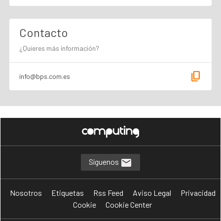
Contacto
¿Quieres más información?
content_copy
info@bps.com.es
Síguenos
Nosotros
Etiquetas
Rss Feed
Aviso Legal
Privacidad
Cookie
Cookie Center