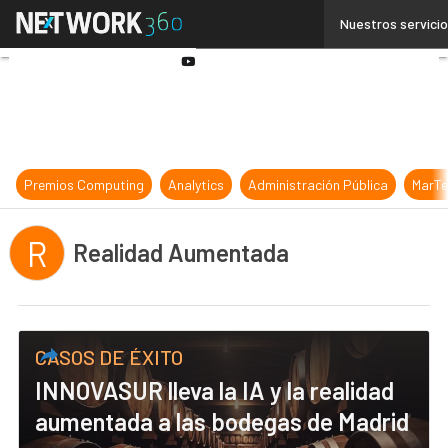
Linkedin
Nuestros servici
Twitter
Youtube-
play
Premios Computing
Analytics
Administración Pública
MarTe
R
Realidad Aumentada
CASOS DE ÉXITO
INNOVASUR lleva la IA y la realidad
aumentada a las bodegas de Madrid