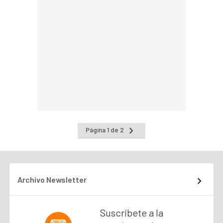
Ir
Página 1 de 2
a
la
página
siguiente
Archivo Newsletter
Suscríbete a la