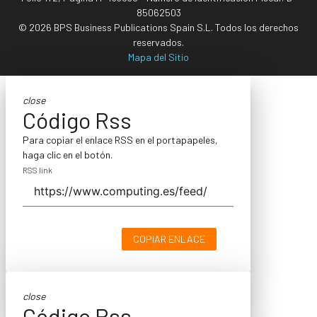
85062503
© 2026 BPS Business Publications Spain S.L. Todos los derechos
reservados.
Mapa del Sitio
close
Código Rss
Para copiar el enlace RSS en el portapapeles,
haga clic en el botón.
RSS link
COPIAR ENLACE
close
Código Rss