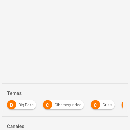
Temas
C
C
E
 Data
Ciberseguridad
Crisis
Estrategia
Canales