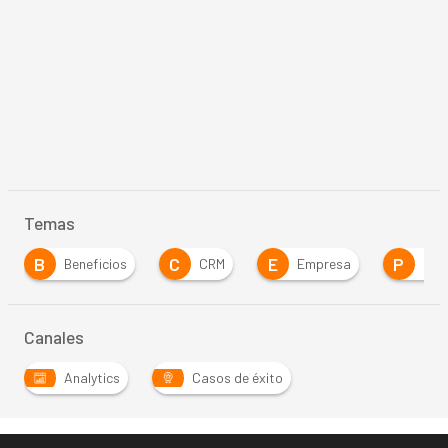
Temas
B
C
E
P
Beneficios
CRM
Empresa
Proyectos
Canales
Analytics
Casos de éxito