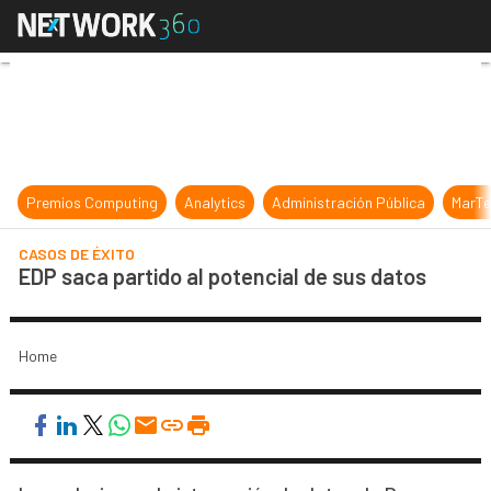
EDP saca partido al potencial de s
Premios Computing
Analytics
Administración Pública
MarTe
CASOS DE ÉXITO
EDP saca partido al potencial de sus datos
Home