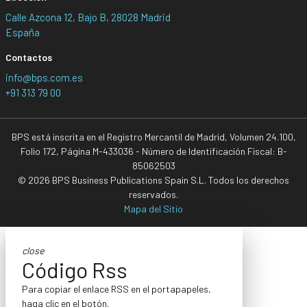
Calle Azcona 12, Bajo B, 28028 Madrid
España
Contactos
info@bps.com.es
+91 313 79 00
BPS está inscrita en el Registro Mercantil de Madrid, Volumen 24.100,
Folio 172, Página M-433036 - Número de Identificación Fiscal: B-
85062503
© 2026 BPS Business Publications Spain S.L. Todos los derechos
reservados.
Mapa del Sitio
close
Código Rss
Para copiar el enlace RSS en el portapapeles,
haga clic en el botón.