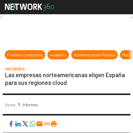
Las empresas norteamericanas elig
Premios Computing
Analytics
Administración Pública
MarTe
INFORMES
Las empresas norteamericanas eligen España
para sus regiones cloud
Home
Informes