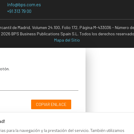
info@bps.com.es
+91 313 79 00
ercantil de Madrid, Volumen 24.100, Folio 172, Página M-433036 - Número d
 2026 BPS Business Publications Spain S.L. Todos los derechos reservado
Mapa del Sitio
botón.
COPIAR ENLACE
ad!
as para la navegación y la prestación del servicio. También utilizamos