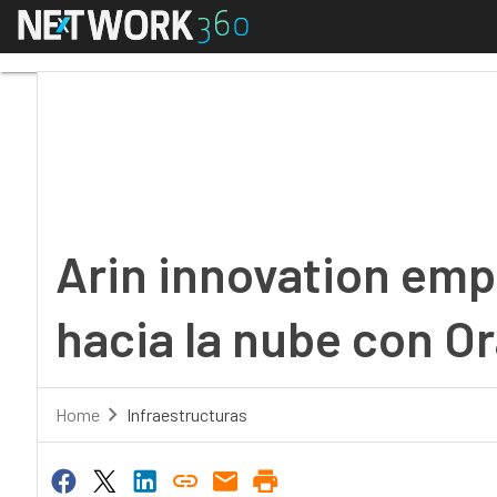
Menú
Arin innovation empre
Arin innovation em
hacia la nube con Or
Home
Infraestructuras