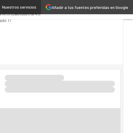
Nuestros servicios
Añadir a tus fuentes preferidas en Google
ytics
Administración Pública
a Artificial
Industria 4.0
ado TI