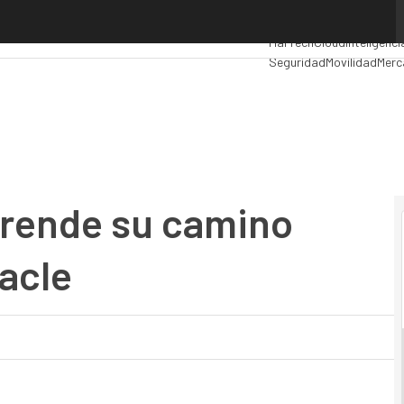
nde su camino hacia la nube con Oracle
Premios Computing
Anal
MarTech
Cloud
Inteligenci
Seguridad
Movilidad
Merc
prende su camino
acle