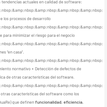
 tendencias actuales en calidad de software:
;nbsp;&amp;nbsp;&amp;nbsp;&amp;nbsp;&amp;nbsp;
e los procesos de desarrollo
;nbsp;&amp;nbsp;&amp;nbsp;&amp;nbsp;&amp;nbsp;
 para minimizar el riesgo para el negocio
;nbsp;&amp;nbsp;&amp;nbsp;&amp;nbsp;&amp;nbsp;
es “en casa”.
;nbsp;&amp;nbsp;&amp;nbsp;&amp;nbsp;&amp;nbsp;
miento normativo + Detección de defectos de
ica de otras características del software.
;nbsp;&amp;nbsp;&amp;nbsp;&amp;nbsp;&amp;nbsp;
otras características del software como los
SQuaRe) que definen
funcionalidad
,
eficiencia
,