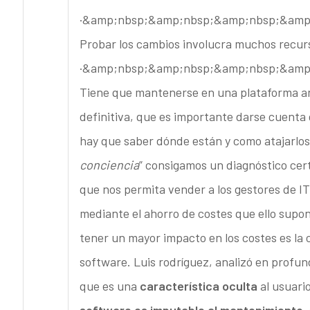
·&amp;nbsp;&amp;nbsp;&amp;nbsp;&amp
Probar los cambios involucra muchos recur
·&amp;nbsp;&amp;nbsp;&amp;nbsp;&amp
Tiene que mantenerse en una plataforma ant
definitiva, que es importante darse cuenta
hay que saber dónde están y como atajarlos.
conciencia
” consigamos un diagnóstico cert
que nos permita vender a los gestores de IT
mediante el ahorro de costes que ello supo
tener un mayor impacto en los costes es la 
software. Luis rodríguez, analizó en profun
que es una
característica oculta
al usuari