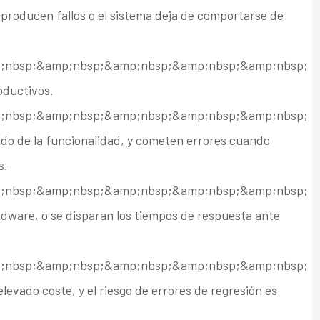
e producen fallos o el sistema deja de comportarse de
;nbsp;&amp;nbsp;&amp;nbsp;&amp;nbsp;&amp;nbsp;
roductivos.
;nbsp;&amp;nbsp;&amp;nbsp;&amp;nbsp;&amp;nbsp;
ido de la funcionalidad, y cometen errores cuando
s.
;nbsp;&amp;nbsp;&amp;nbsp;&amp;nbsp;&amp;nbsp;
dware, o se disparan los tiempos de respuesta ante
;nbsp;&amp;nbsp;&amp;nbsp;&amp;nbsp;&amp;nbsp;
levado coste, y el riesgo de errores de regresión es