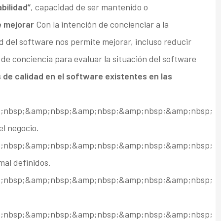
bilidad”
, capacidad de ser mantenido o
e mejorar
Con la intención de concienciar a la
ad del software nos permite mejorar, incluso reducir
de conciencia para evaluar la situación del software
de calidad en el software existentes en las
;nbsp;&amp;nbsp;&amp;nbsp;&amp;nbsp;&amp;nbsp;
el negocio.
;nbsp;&amp;nbsp;&amp;nbsp;&amp;nbsp;&amp;nbsp;
mal definidos.
;nbsp;&amp;nbsp;&amp;nbsp;&amp;nbsp;&amp;nbsp;
;nbsp;&amp;nbsp;&amp;nbsp;&amp;nbsp;&amp;nbsp;