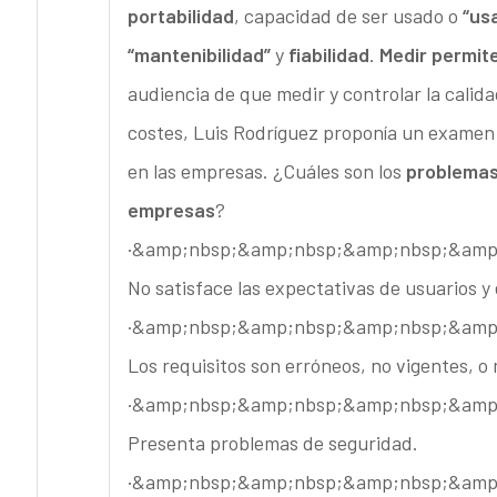
portabilidad
, capacidad de ser usado o
“usa
“mantenibilidad”
y
fiabilidad
.
Medir permit
audiencia de que medir y controlar la calid
costes, Luis Rodríguez proponía un examen 
en las empresas. ¿Cuáles son los
problemas 
empresas
?
·&amp;nbsp;&amp;nbsp;&amp;nbsp;&amp
No satisface las expectativas de usuarios y 
·&amp;nbsp;&amp;nbsp;&amp;nbsp;&amp
Los requisitos son erróneos, no vigentes, o 
·&amp;nbsp;&amp;nbsp;&amp;nbsp;&amp
Presenta problemas de seguridad.
·&amp;nbsp;&amp;nbsp;&amp;nbsp;&amp