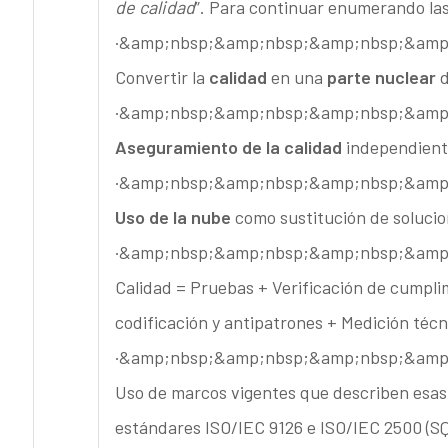
de calidad
”. Para continuar enumerando las
·&amp;nbsp;&amp;nbsp;&amp;nbsp;&amp
Convertir la
calidad
en una
parte nuclear
d
·&amp;nbsp;&amp;nbsp;&amp;nbsp;&amp
Aseguramiento de la calidad
independiente
·&amp;nbsp;&amp;nbsp;&amp;nbsp;&amp
Uso de la nube
como sustitución de solucion
·&amp;nbsp;&amp;nbsp;&amp;nbsp;&amp
Calidad = Pruebas + Verificación de cumpli
codificación y antipatrones + Medición técn
·&amp;nbsp;&amp;nbsp;&amp;nbsp;&amp
Uso de marcos vigentes que describen esas 
estándares ISO/IEC 9126 e ISO/IEC 2500 (