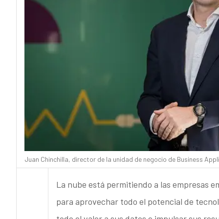
Juan Chinchilla, director de la unidad de negocio de Business App
La nube está permitiendo a las empresas e
para aprovechar todo el potencial de tecnolo
todo el valor a sus datos e impulsar sus res