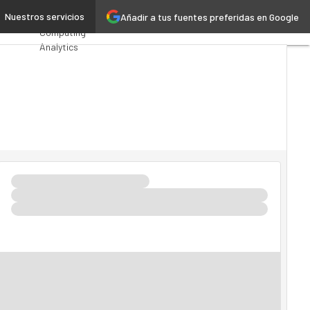
esarial”
Nuestros servicios
Añadir a tus fuentes preferidas en Google
Premios
Computing
Analytics
Administración
Pública
MarTech
Cloud
Inteligencia
Artificial
Industria 4.0
Seguridad
Movilidad
Mercado TI