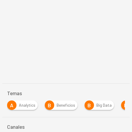
Temas
B
B
B
Beneficios
Big Data
Business Intelligence
…
Canales