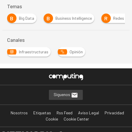
Temas
B
B
R
Big Data
Business Intelligence
Redes Soc
Canales
Infraestructuras
Opinión
Síguenos
Nosotros
Etiquetas
Rss Feed
Aviso Legal
Privacidad
Cookie
Cookie Center