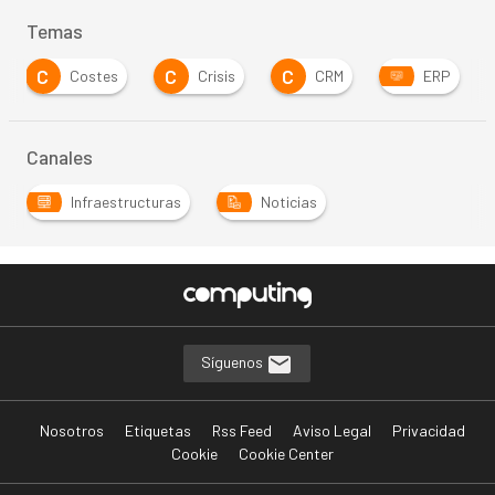
Temas
C
C
C
Costes
Crisis
CRM
ERP
Canales
Infraestructuras
Noticias
Síguenos
Nosotros
Etiquetas
Rss Feed
Aviso Legal
Privacidad
Cookie
Cookie Center