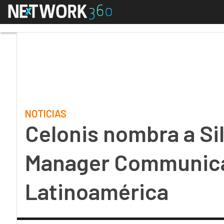
Menú
Celonis nombra a Silv
NOTICIAS
Celonis nombra a Si
Manager Communicat
Latinoamérica