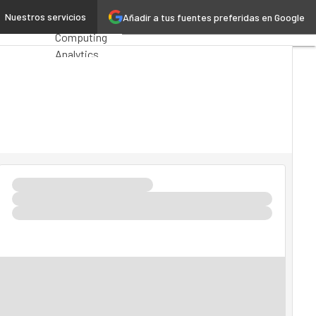
inoamérica
Nuestros servicios
Añadir a tus fuentes preferidas en Google
Premios
Computing
Analytics
Administración
Pública
MarTech
Cloud
Inteligencia
Artificial
Industria 4.0
Seguridad
Movilidad
Mercado TI