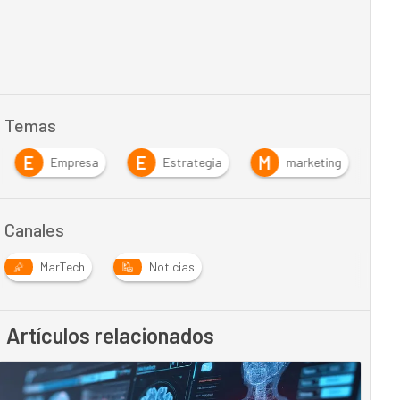
Temas
E
E
M
Empresa
Estrategia
marketing
Canales
MarTech
Noticias
Artículos relacionados