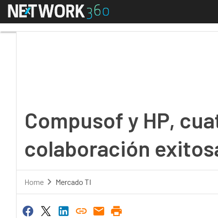
Menú
Compusof y HP, cuatro
Compusof y HP, cua
colaboración exitos
Home
Mercado TI