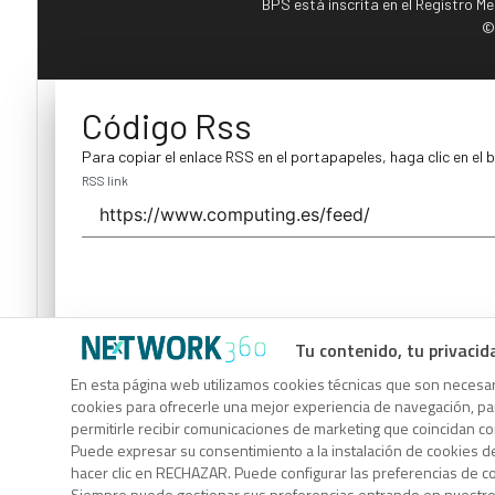
BPS está inscrita en el Registro M
©
Código Rss
Para copiar el enlace RSS en el portapapeles, haga clic en el 
RSS link
Tu contenido, tu privacid
Código Rss
En esta página web utilizamos cookies técnicas que son necesari
cookies para ofrecerle una mejor experiencia de navegación, para
Para copiar el enlace RSS en el portapapeles, haga clic en el 
permitirle recibir comunicaciones de marketing que coincidan c
RSS link
Puede expresar su consentimiento a la instalación de cookies d
hacer clic en RECHAZAR. Puede configurar las preferencias de 
Siempre puede gestionar sus preferencias entrando en nuestr