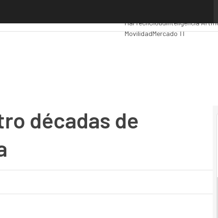
 décadas de colaboración exitosa
Premios Computing
Analytics
Ad
MarTech
Cloud
Inteligencia Artifi
Movilidad
Mercado TI
tro décadas de
a