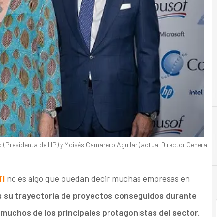
B
Banca
(Presidenta de HP) y Moisés Camarero Aguilar (actual Director General
TI
no es algo que puedan decir muchas empresas en
 su trayectoria de proyectos conseguidos durante
muchos de los principales protagonistas del sector.