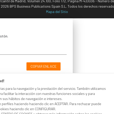
ercantil de Madrid, Volumen 24.100, Folio 172, Página M-433036 - Número d
 2026 BPS Business Publications Spain S.L. Todos los derechos reservado
Mapa del Sitio
botón.
COPIAR ENLACE
ad!
as para la navegación y la prestación del servicio. También utilizamos
 facilitar la interacción con nuestras funciones sociales y para
botón.
on sus hábitos de navegación e intereses.
e perfiles haciendo haciendo clic en ACEPTAR. Para rechazar puede
cookies haciendo clic en CONFIGURAR.
o CENTRO DE COOKIES y obtener más información sobre las cookies