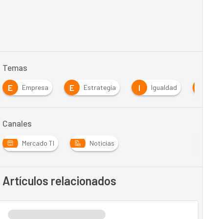
Temas
E
E
I
M
Empresa
Estrategia
Igualdad
me
Canales
Mercado TI
Noticias
Artículos relacionados