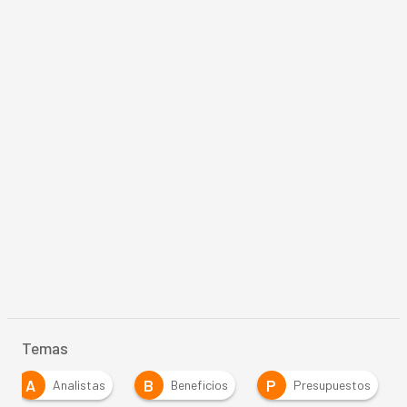
Temas
A
B
P
Analistas
Beneficios
Presupuestos