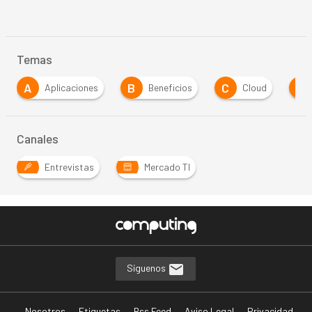
Temas
A
B
C
C
Aplicaciones
Beneficios
Cloud
C
Canales
Entrevistas
Mercado TI
Síguenos
Nosotros
Etiquetas
Rss Feed
Aviso Legal
Privacidad