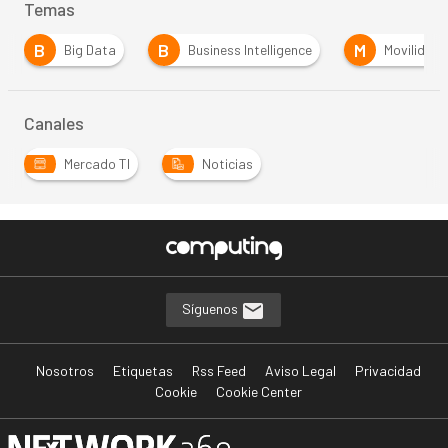
Temas
B
B
M
Big Data
Business Intelligence
Movilidad
Canales
Mercado TI
Noticias
Síguenos
Nosotros
Etiquetas
Rss Feed
Aviso Legal
Privacidad
Cookie
Cookie Center