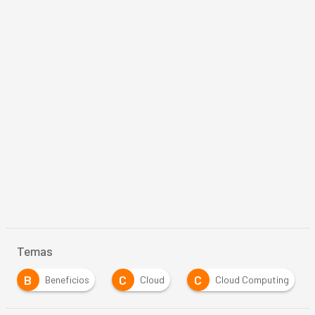
Temas
B
C
C
Beneficios
Cloud
Cloud Computing