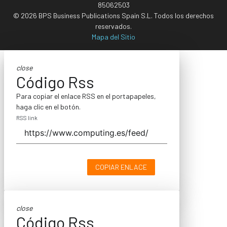
85062503
© 2026 BPS Business Publications Spain S.L. Todos los derechos
reservados.
Mapa del Sitio
close
Código Rss
Para copiar el enlace RSS en el portapapeles,
haga clic en el botón.
RSS link
COPIAR ENLACE
close
Código Rss