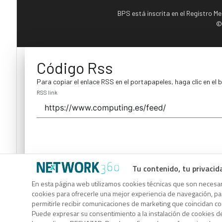
BPS está inscrita en el Registro M
©
Código Rss
Para copiar el enlace RSS en el portapapeles, haga clic en el 
RSS link
Tu contenido, tu privacid
Código Rss
En esta página web utilizamos cookies técnicas que son necesari
cookies para ofrecerle una mejor experiencia de navegación, para
Para copiar el enlace RSS en el portapapeles, haga clic en el 
permitirle recibir comunicaciones de marketing que coincidan c
RSS link
Puede expresar su consentimiento a la instalación de cookies d