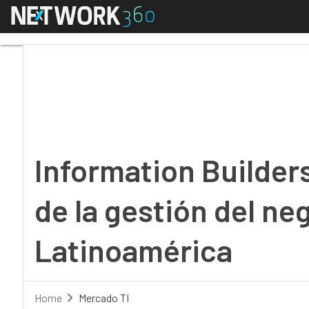
Menú
Information Builders I
Information Builder
de la gestión del ne
Latinoamérica
Home
Mercado TI