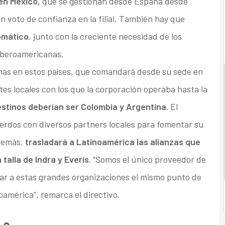
 en México,
que se gestionan desde España desde
n voto de confianza en la filial. También hay que
iomático
, junto con la creciente necesidad de los
 iberoamericanas.
inas en estos países, que comandará desde su sede en
es locales con los que la corporación operaba hasta la
destinos deberían ser Colombia y Argentina.
El
uerdos con diversos partners locales para fomentar su
además,
trasladará a Latinoamérica las alianzas que
talla de Indra y Everis.
“Somos el único proveedor de
ar a estas grandes organizaciones el mismo punto de
oamérica”, remarca el directivo.