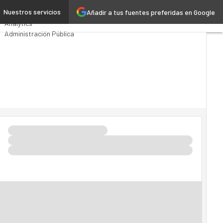
ca
Nuestros servicios
Añadir a tus fuentes preferidas en Google
Premios Computing
Analytics
Administración Pública
MarTech
Cloud
Inteligencia Artificial
Industria 4.0
Seguridad
Movilidad
Mercado TI