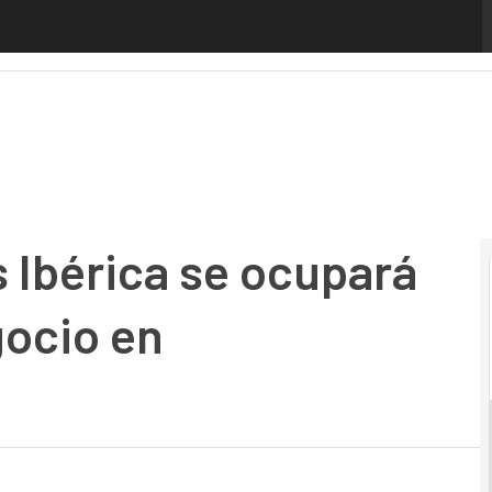
bérica se ocupará de la gestión del negocio en Latinoaméri
s Ibérica se ocupará
gocio en