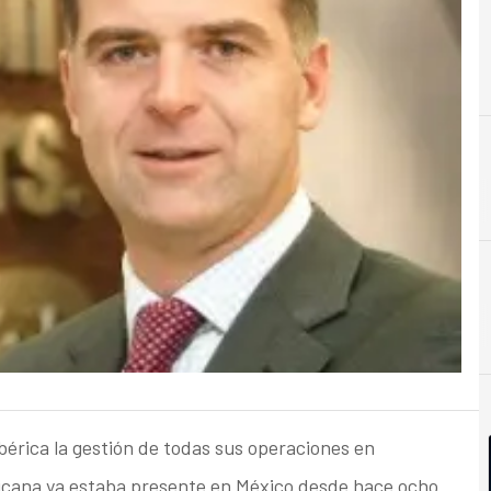
A
Acuerdos
 ibérica la gestión de todas sus operaciones en
icana ya estaba presente en México desde hace ocho