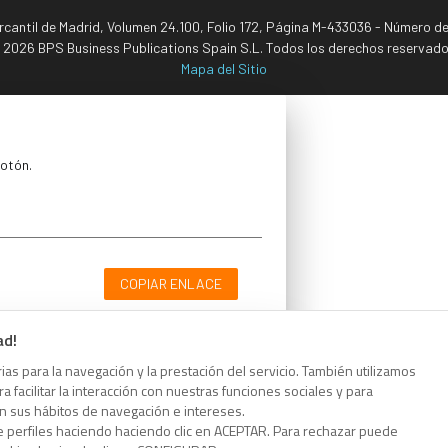
ercantil de Madrid, Volumen 24.100, Folio 172, Página M-433036 - Número d
 2026 BPS Business Publications Spain S.L. Todos los derechos reservado
Mapa del Sitio
botón.
COPIAR ENLACE
ad!
as para la navegación y la prestación del servicio. También utilizamos
 facilitar la interacción con nuestras funciones sociales y para
botón.
on sus hábitos de navegación e intereses.
e perfiles haciendo haciendo clic en ACEPTAR. Para rechazar puede