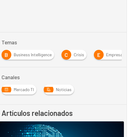
Temas
B
C
E
Business Intelligence
Crisis
Empresa
Canales
Mercado TI
Noticias
Artículos relacionados