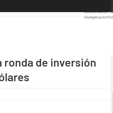
nda de inversión de 401 millones de dólares
Premios Computin
Administración Pú
Inteligencia Artific
Movilidad
Mercado 
 ronda de inversión
ólares