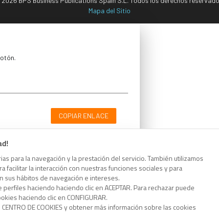
 2026 BPS Business Publications Spain S.L. Todos los derechos reservado
Mapa del Sitio
botón.
COPIAR ENLACE
ad!
as para la navegación y la prestación del servicio. También utilizamos
 facilitar la interacción con nuestras funciones sociales y para
botón.
on sus hábitos de navegación e intereses.
e perfiles haciendo haciendo clic en ACEPTAR. Para rechazar puede
cookies haciendo clic en CONFIGURAR.
o CENTRO DE COOKIES y obtener más información sobre las cookies