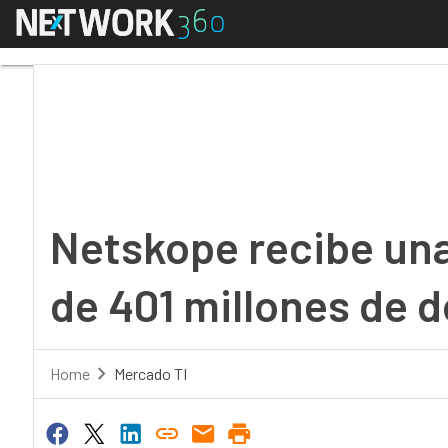
Menú
Netskope recibe una ro
Netskope recibe una
de 401 millones de d
Home
Mercado TI