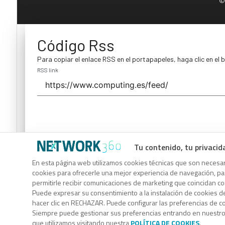
©
Código Rss
Para copiar el enlace RSS en el portapapeles, haga clic en el 
RSS link
Tu contenido, tu privacid
Código Rss
En esta página web utilizamos cookies técnicas que son necesari
cookies para ofrecerle una mejor experiencia de navegación, para
Para copiar el enlace RSS en el portapapeles, haga clic en el 
permitirle recibir comunicaciones de marketing que coincidan c
RSS link
Puede expresar su consentimiento a la instalación de cookies d
hacer clic en RECHAZAR. Puede configurar las preferencias de 
Siempre puede gestionar sus preferencias entrando en nuestr
que utilizamos visitando nuestra
POLÍTICA DE COOKIES
.