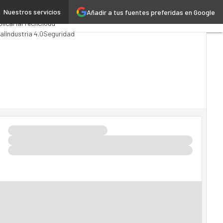
Nuestros servicios
Añadir a tus fuentes preferidas en Google
g
Analytics
blica
MarTech
Cloud
ial
Industria 4.0
Seguridad
TI