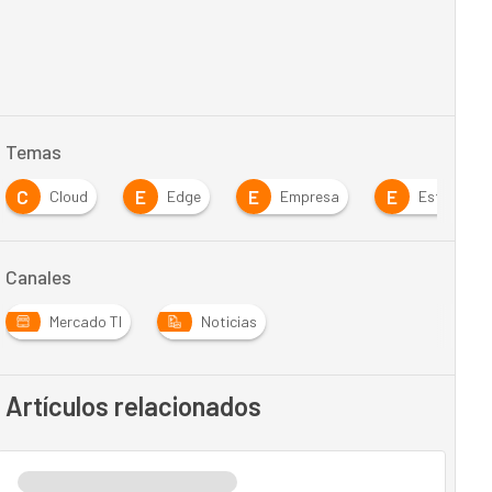
Temas
C
E
E
E
Cloud
Edge
Empresa
Estrategia
Canales
Mercado TI
Noticias
Artículos relacionados