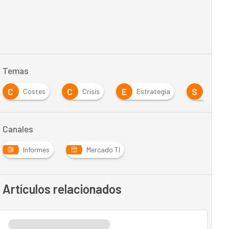
Temas
C
C
E
S
Costes
Crisis
Estrategia
Seguri
Canales
Informes
Mercado TI
Artículos relacionados