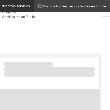
I?
Nuestros servicios
Añadir a tus fuentes preferidas en Google
Premios Computing
Analytics
Administración Pública
MarTech
Cloud
Inteligencia Artificial
Industria 4.0
Seguridad
Movilidad
Mercado TI