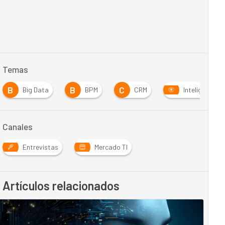
Temas
B
B
C
Big Data
BPM
CRM
Inteligencia Ar
Canales
Entrevistas
Mercado TI
Artículos relacionados