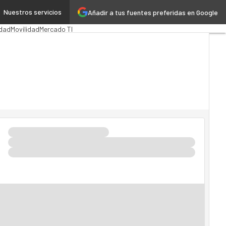
Nuestros servicios
Añadir a tus fuentes preferidas en Google
ción Pública
MarTech
Cloud
dad
Movilidad
Mercado TI