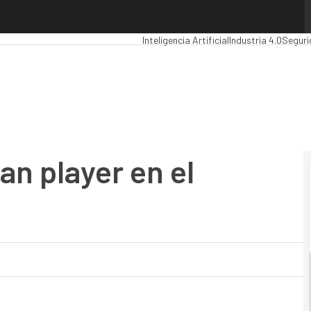
 player en el mercado BPO”
Premios Computing
Analytics
Administra
Inteligencia Artificial
Industria 4.0
Seguri
an player en el