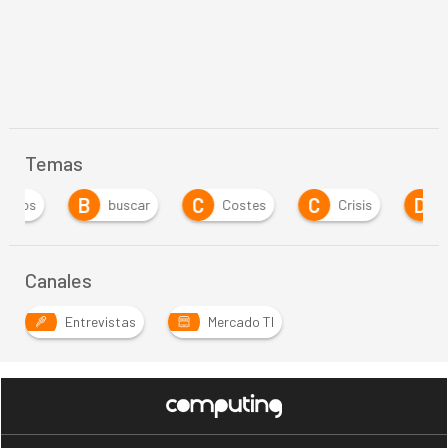
Temas
B
C
C
D
buscar
Costes
Crisis
Directi
Canales
Entrevistas
Mercado TI