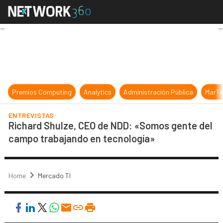
Richard Shulze, CEO de NDD: «Som
Premios Computing
Analytics
Administración Pública
MarTe
ENTREVISTAS
Richard Shulze, CEO de NDD: «Somos gente del
campo trabajando en tecnología»
Home
Mercado TI