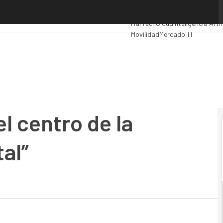
centro de la transformación digital”
Premios Computing
Analytics
A
MarTech
Cloud
Inteligencia Artif
Movilidad
Mercado TI
el centro de la
al”