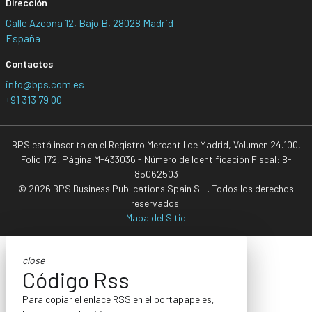
Dirección
Calle Azcona 12, Bajo B, 28028 Madrid
España
Contactos
info@bps.com.es
+91 313 79 00
BPS está inscrita en el Registro Mercantil de Madrid, Volumen 24.100,
Folio 172, Página M-433036 - Número de Identificación Fiscal: B-
85062503
© 2026 BPS Business Publications Spain S.L. Todos los derechos
reservados.
Mapa del Sitio
close
Código Rss
Para copiar el enlace RSS en el portapapeles,