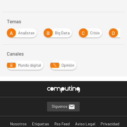
Temas
A
B
C
D
Analistas
Big Data
Crisis
Digit
Canales
Mundo digital
Opinión
…
Síguenos
Nosotros
Etiquetas
Rss Feed
Aviso Legal
Privacidad